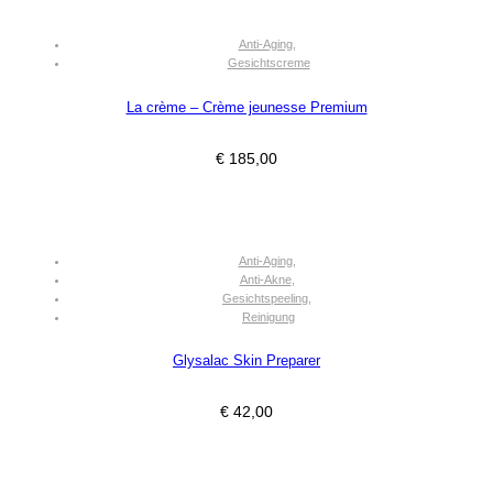
Anti-Aging
,
Gesichtscreme
La crème – Crème jeunesse Premium
€
185,00
Anti-Aging
,
Anti-Akne
,
Gesichtspeeling
,
Reinigung
Glysalac Skin Preparer
€
42,00