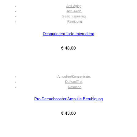
Anti-Aging
,
Anti-Akne
,
Gesichtspeeling
,
Reinigung
Desquacrem forte microderm
€
48,00
Ampullen/Konzentrate
,
Duftstofffrei
,
Rosacea
Pro-Dermobooster Ampulle Beruhigung
€
43,00