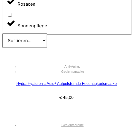
Rosacea
Sonnenpflege
Anti-Aging
,
Gesichtsmaske
Hydra Hyaluronic Acid⁴ Aufpolsternde Feuchtigkeitsmaske
€
45,00
Gesichtscreme