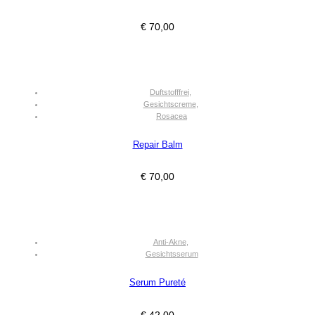
€
70,00
Duftstofffrei
,
Gesichtscreme
,
Rosacea
Repair Balm
€
70,00
Anti-Akne
,
Gesichtsserum
Serum Pureté
€
42,00