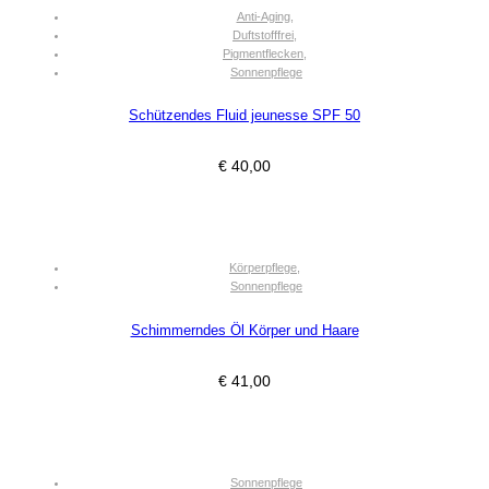
Anti-Aging
,
Duftstofffrei
,
Pigmentflecken
,
Sonnenpflege
Schützendes Fluid jeunesse SPF 50
€
40,00
Körperpflege
,
Sonnenpflege
Schimmerndes Öl Körper und Haare
€
41,00
Sonnenpflege