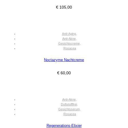
€
105,00
Anti-Aging
,
Anti-Akne
,
Gesichtscreme
,
Rosacea
Noctazyme Nachtcreme
€
60,00
Anti-Akne
,
Duftstofffrei
,
Gesichtsserum
,
Rosacea
Regenerations-Elixier