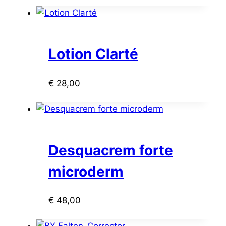
Lotion Clarté
€
28,00
Desquacrem forte
microderm
€
48,00