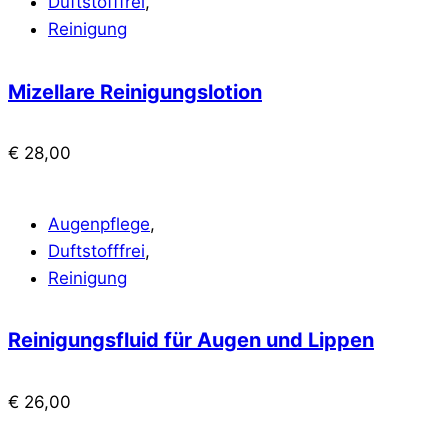
Duftstofffrei
,
Reinigung
Mizellare Reinigungslotion
€
28,00
Augenpflege
,
Duftstofffrei
,
Reinigung
Reinigungsfluid für Augen und Lippen
€
26,00