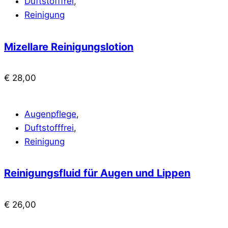
Duftstofffrei
,
Reinigung
Mizellare Reinigungslotion
€
28,00
Augenpflege
,
Duftstofffrei
,
Reinigung
Reinigungsfluid für Augen und Lippen
€
26,00