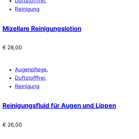
Duftstofffrei
,
Reinigung
Mizellare Reinigungslotion
€
28,00
Augenpflege
,
Duftstofffrei
,
Reinigung
Reinigungsfluid für Augen und Lippen
€
26,00