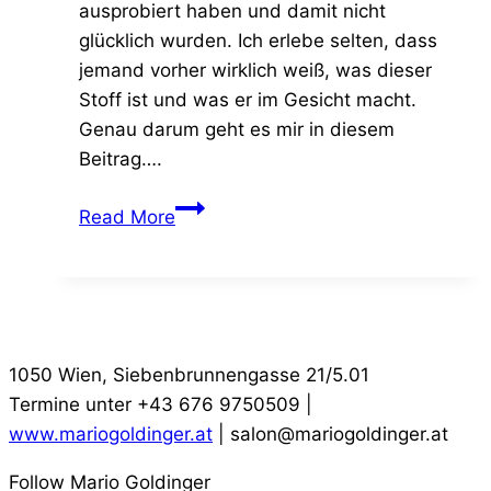
ausprobiert haben und damit nicht
glücklich wurden. Ich erlebe selten, dass
jemand vorher wirklich weiß, was dieser
Stoff ist und was er im Gesicht macht.
Genau darum geht es mir in diesem
Beitrag….
Botox
Read More
–
Ein
Nervengift
mit
gutem
1050 Wien, Siebenbrunnengasse 21/5.01
Image
Termine unter +43 676 9750509 |
www.mariogoldinger.at
| salon@mariogoldinger.at
Follow Mario Goldinger